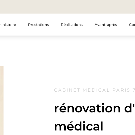
 histoire
Prestations
Réalisations
Avant-après
Co
CABINET MÉDICAL PARIS 
rénovation d
médical